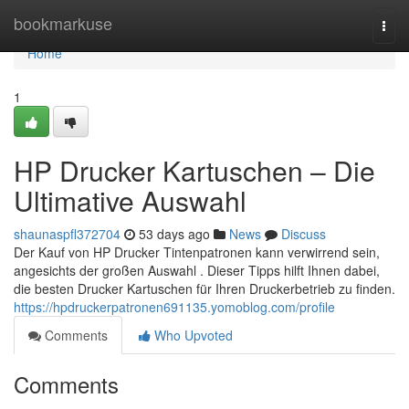
Home
bookmarkuse
Togg
navi
Home
1
HP Drucker Kartuschen – Die
Ultimative Auswahl
shaunaspfl372704
53 days ago
News
Discuss
Der Kauf von HP Drucker Tintenpatronen kann verwirrend sein,
angesichts der großen Auswahl . Dieser Tipps hilft Ihnen dabei,
die besten Drucker Kartuschen für Ihren Druckerbetrieb zu finden.
https://hpdruckerpatronen691135.yomoblog.com/profile
Comments
Who Upvoted
Comments