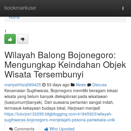
Home
bookmarkuse
Togg
navi
Home
1
Wilayah Balong Bojonegoro:
Mengungkap Keindahan Objek
Wisata Tersembunyi
mariyahhizq589425
53 days ago
News
Discuss
Kecamatan Sugihwaras, Bojonegoro memiliki beragam lokasi
wisata yang belum banyak dieksplorasi pada wisatawan
{luas|umum|banyak|. Dari suasana pertanian sangat indah,
termasuk kekayaan budaya lokal, Harjosari menjadi
https://lulurjcs132295.bligblogging.com/41845923/wilayah-
sugihwaras-bojonegoro-menjelajahi-pesona-pariwisata-unik
Comments
Who Upvoted