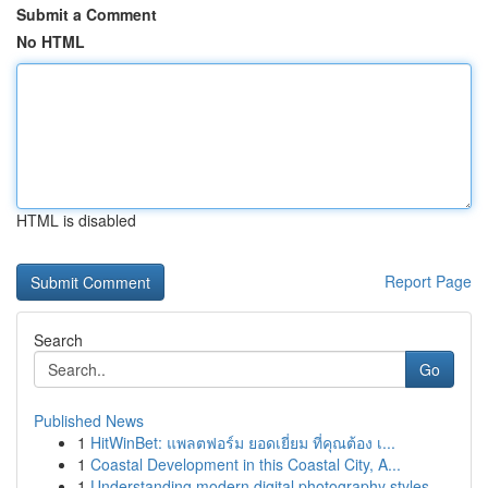
Submit a Comment
No HTML
HTML is disabled
Report Page
Search
Go
Published News
1
HitWinBet: แพลตฟอร์ม ยอดเยี่ยม ที่คุณต้อง เ...
1
Coastal Development in this Coastal City, A...
1
Understanding modern digital photography styles...