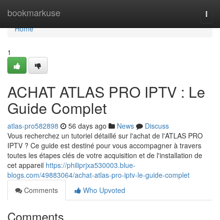
Home
bookmarkuse
Togg
navi
Home
1
ACHAT ATLAS PRO IPTV : Le
Guide Complet
atlas-pro582898
56 days ago
News
Discuss
Vous recherchez un tutoriel détaillé sur l'achat de l'ATLAS PRO
IPTV ? Ce guide est destiné pour vous accompagner à travers
toutes les étapes clés de votre acquisition et de l'installation de
cet appareil
https://philiprjxa530003.blue-
blogs.com/49883064/achat-atlas-pro-iptv-le-guide-complet
Comments
Who Upvoted
Comments