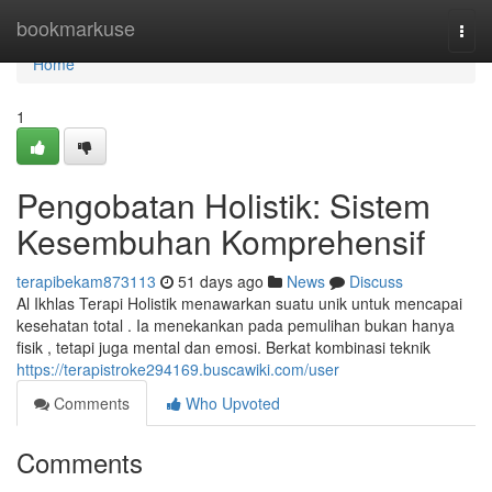
Home
bookmarkuse
Togg
navi
Home
1
Pengobatan Holistik: Sistem
Kesembuhan Komprehensif
terapibekam873113
51 days ago
News
Discuss
Al Ikhlas Terapi Holistik menawarkan suatu unik untuk mencapai
kesehatan total . Ia menekankan pada pemulihan bukan hanya
fisik , tetapi juga mental dan emosi. Berkat kombinasi teknik
https://terapistroke294169.buscawiki.com/user
Comments
Who Upvoted
Comments