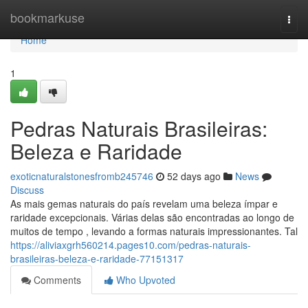
Home
bookmarkuse
Togg
navi
Home
1
Pedras Naturais Brasileiras:
Beleza e Raridade
exoticnaturalstonesfromb245746
52 days ago
News
Discuss
As mais gemas naturais do país revelam uma beleza ímpar e
raridade excepcionais. Várias delas são encontradas ao longo de
muitos de tempo , levando a formas naturais impressionantes. Tal
https://aliviaxgrh560214.pages10.com/pedras-naturais-
brasileiras-beleza-e-raridade-77151317
Comments
Who Upvoted