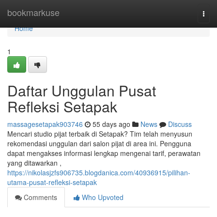
Home
bookmarkuse
Togg
navi
Home
1
Daftar Unggulan Pusat
Refleksi Setapak
massagesetapak903746
55 days ago
News
Discuss
Mencari studio pijat terbaik di Setapak? Tim telah menyusun
rekomendasi unggulan dari salon pijat di area ini. Pengguna
dapat mengakses informasi lengkap mengenai tarif, perawatan
yang ditawarkan ,
https://nikolasjzfs906735.blogdanica.com/40936915/pilihan-
utama-pusat-refleksi-setapak
Comments
Who Upvoted