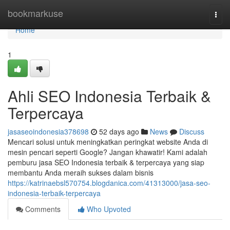
Home
bookmarkuse
Togg
navi
Home
1
Ahli SEO Indonesia Terbaik &
Terpercaya
jasaseoindonesia378698
52 days ago
News
Discuss
Mencari solusi untuk meningkatkan peringkat website Anda di
mesin pencari seperti Google? Jangan khawatir! Kami adalah
pemburu jasa SEO Indonesia terbaik & terpercaya yang siap
membantu Anda meraih sukses dalam bisnis
https://katrinaebsl570754.blogdanica.com/41313000/jasa-seo-
indonesia-terbaik-terpercaya
Comments
Who Upvoted