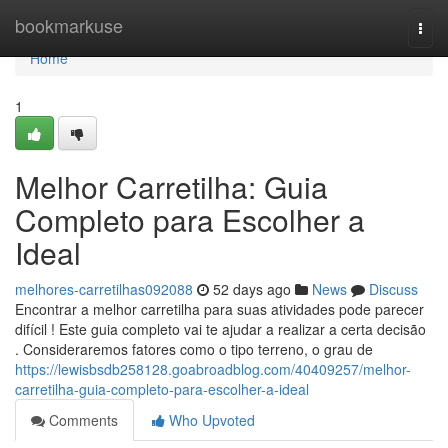
Home
bookmarkuse
Togg
navi
Home
1
Melhor Carretilha: Guia
Completo para Escolher a
Ideal
melhores-carretilhas092088
52 days ago
News
Discuss
Encontrar a melhor carretilha para suas atividades pode parecer
difícil ! Este guia completo vai te ajudar a realizar a certa decisão
. Consideraremos fatores como o tipo terreno, o grau de
https://lewisbsdb258128.goabroadblog.com/40409257/melhor-
carretilha-guia-completo-para-escolher-a-ideal
Comments
Who Upvoted