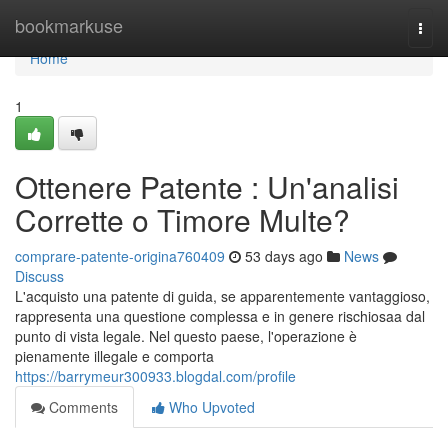
Home
bookmarkuse
Togg
navi
Home
1
Ottenere Patente : Un'analisi
Corrette o Timore Multe?
comprare-patente-origina760409
53 days ago
News
Discuss
L'acquisto una patente di guida, se apparentemente vantaggioso,
rappresenta una questione complessa e in genere rischiosaa dal
punto di vista legale. Nel questo paese, l'operazione è
pienamente illegale e comporta
https://barrymeur300933.blogdal.com/profile
Comments
Who Upvoted