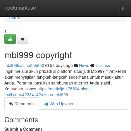
Home
bookmarkuse
Togg
navi
Home
1
mbi999 copyright
mbi999casino255650
53 days ago
News
Discuss
Ingin melalui akun pribadi di platform situs judi Mbi999 ? Artikel ini
akan menyajikan langkah-langkah sederhana untuk masuk akun
Anda. Pertama, pastikan sambungan internet Anda stabil .
Kemudian, akses
https://nettieljdt175594.blog-
mall.com/42334142/akses-mbi999
Comments
Who Upvoted
Comments
Submit a Comment