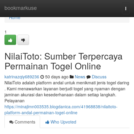
Home
bookmarkuse
Togg
navi
Home
1
NilaiToto: Sumber Terpercaya
Permainan Togel Online
katrinazqiy689236
50 days ago
News
Discuss
NilaiToto adalah platform andal untuk menikmati jenis togel daring
. Kami menawarkan layanan berjudi togel yang nyaman dengan
jaminan akurasi dan kesederhanaan dalam setiap langkah.
Pelayanan
https://minajlmn003535.blogdanica.com/41968838/nilaitoto-
platform-andal-permainan-togel-online
Comments
Who Upvoted