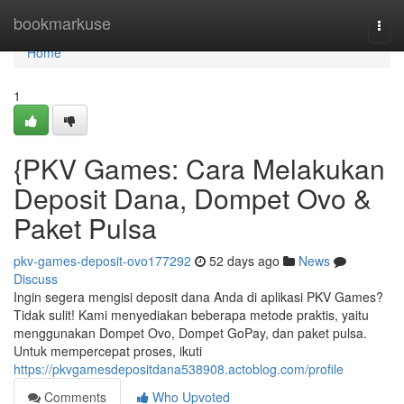
Home
bookmarkuse
Togg
navi
Home
1
{PKV Games: Cara Melakukan
Deposit Dana, Dompet Ovo &
Paket Pulsa
pkv-games-deposit-ovo177292
52 days ago
News
Discuss
Ingin segera mengisi deposit dana Anda di aplikasi PKV Games?
Tidak sulit! Kami menyediakan beberapa metode praktis, yaitu
menggunakan Dompet Ovo, Dompet GoPay, dan paket pulsa.
Untuk mempercepat proses, ikuti
https://pkvgamesdepositdana538908.actoblog.com/profile
Comments
Who Upvoted