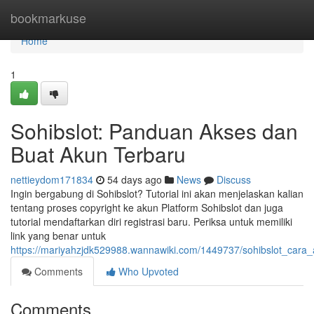
Home
bookmarkuse
Home
1
Sohibslot: Panduan Akses dan
Buat Akun Terbaru
nettieydom171834
54 days ago
News
Discuss
Ingin bergabung di Sohibslot? Tutorial ini akan menjelaskan kalian
tentang proses copyright ke akun Platform Sohibslot dan juga
tutorial mendaftarkan diri registrasi baru. Periksa untuk memiliki
link yang benar untuk
https://mariyahzjdk529988.wannawiki.com/1449737/sohibslot_cara
Comments
Who Upvoted
Comments