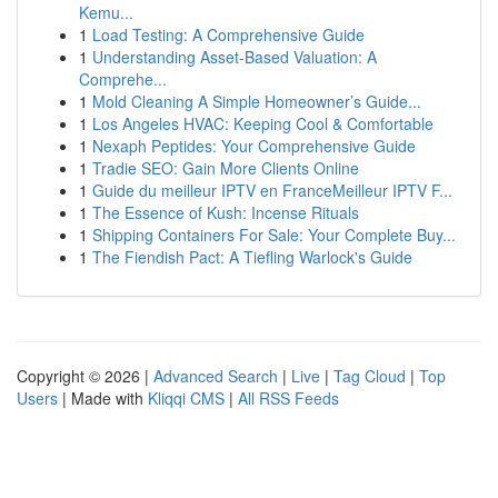
Kemu...
1
Load Testing: A Comprehensive Guide
1
Understanding Asset-Based Valuation: A
Comprehe...
1
Mold Cleaning A Simple Homeowner’s Guide...
1
Los Angeles HVAC: Keeping Cool & Comfortable
1
Nexaph Peptides: Your Comprehensive Guide
1
Tradie SEO: Gain More Clients Online
1
Guide du meilleur IPTV en FranceMeilleur IPTV F...
1
The Essence of Kush: Incense Rituals
1
Shipping Containers For Sale: Your Complete Buy...
1
The Fiendish Pact: A Tiefling Warlock's Guide
Copyright © 2026 |
Advanced Search
|
Live
|
Tag Cloud
|
Top
Users
| Made with
Kliqqi CMS
|
All RSS Feeds