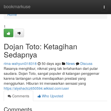
Home
bookmarkuse
Togg
navi
Home
1
Dojan Toto: Ketagihan
Sedapnya
rima-wahyuni318318
50 days ago
News
Discuss
Rasanya menghibur, nikmat yang tak tertahankan dari putar
saudara. Dojan Toto, sangat populer di kalangan penggemar
karena tantangan untuk mendapatkan prestasi yang
menggiurkan. Hiburan ini menawarkan sensasi yang
https://alyshactcz650594.wikissl.com/user
Comments
Who Upvoted
Comments