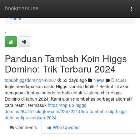
Home
bookmarkuse
Togg
navi
Home
1
Panduan Tambah Koin Higgs
Domino: Trik Terbaru 2024
topuphiggsdomino443267
53 days ago
News
Discuss
Ingin mendapatkan saldo Higgs Domino lebih ? Berikut ini akan
mengupas tuntas metode terbaik untuk isi ulang chip Higgs
Domino di tahun 2024. Kami akan membahas berbagai alternatif
cara resmi, termasuk
https://top-up-higgs-
domino264751.blogtov.com/22472214/top-tambah-chip-higgs-
domino-tips-lengkap-2024
Comments
Who Upvoted