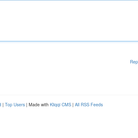
Rep
d
|
Top Users
| Made with
Kliqqi CMS
|
All RSS Feeds