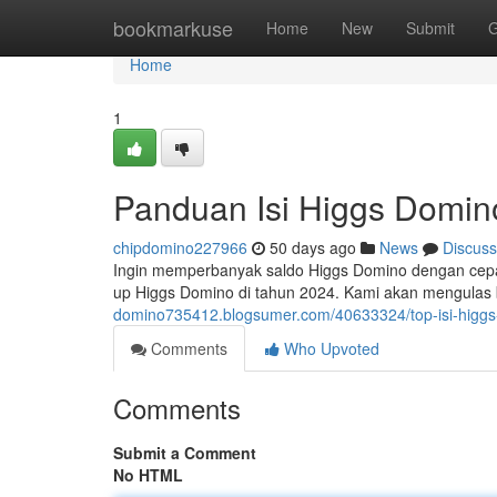
Home
bookmarkuse
Home
New
Submit
G
Home
1
Panduan Isi Higgs Domin
chipdomino227966
50 days ago
News
Discuss
Ingin memperbanyak saldo Higgs Domino dengan cepat 
up Higgs Domino di tahun 2024. Kami akan mengulas 
domino735412.blogsumer.com/40633324/top-isi-higg
Comments
Who Upvoted
Comments
Submit a Comment
No HTML