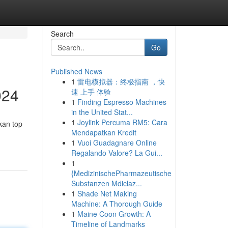
Search
Go
Published News
1
雷电模拟器：终极指南 ，快
024
速 上手 体验
1
Finding Espresso Machines
in the United Stat...
1
Joylink Percuma RM5: Cara
kan top
Mendapatkan Kredit
1
Vuoi Guadagnare Online
Regalando Valore? La Gui...
1
{MedizinischePharmazeutische
Substanzen Mdiclaz...
1
Shade Net Making
Machine: A Thorough Guide
1
Maine Coon Growth: A
Timeline of Landmarks