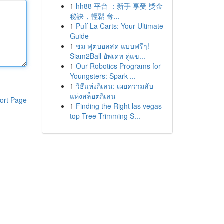
1
hh88 平台 ：新手 享受 獎金
秘訣，輕鬆 奪...
1
Puff La Carts: Your Ultimate
Guide
1
ชม ฟุตบอลสด แบบฟรีๆ!
Siam2Ball อัพเดท คู่แข...
1
Our Robotics Programs for
Youngsters: Spark ...
1
วิธีแห่งกิเลน: เผยความลับ
แห่งสล็อตกิเลน
ort Page
1
Finding the Right las vegas
top Tree Trimming S...