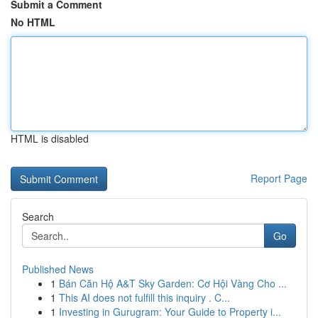
Submit a Comment
No HTML
HTML is disabled
Report Page
Search
Go
Published News
1
Bán Căn Hộ A&T Sky Garden: Cơ Hội Vàng Cho ...
1
This AI does not fulfill this inquiry . C...
1
Investing in Gurugram: Your Guide to Property i...