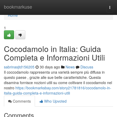
Home
bookmarkuse
Togg
navi
Home
1
Cocodamolo in Italia: Guida
Completa e Informazioni Utili
sabrinasjtd156205
30 days ago
News
Discuss
Il coccodamolo rappresenta una varietà sempre più diffusa in
questo paese , grazie alle sue belle caratteristiche. Questa
disamina fornisce nozioni utili su come coltivare il cocodamolo nel
nostro
https://bookmarksbay.com/story21781816/cocodamolo-in-
italia-guida-completa-e-informazioni-utili
Comments
Who Upvoted
Comments