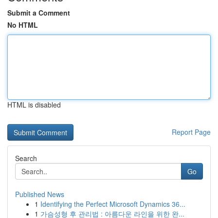
Submit a Comment
No HTML
HTML is disabled
Report Page
Search
Go
Published News
1
Identifying the Perfect Microsoft Dynamics 36...
1
가슴성형 후 관리법 : 아름다운 라인을 위한 완...