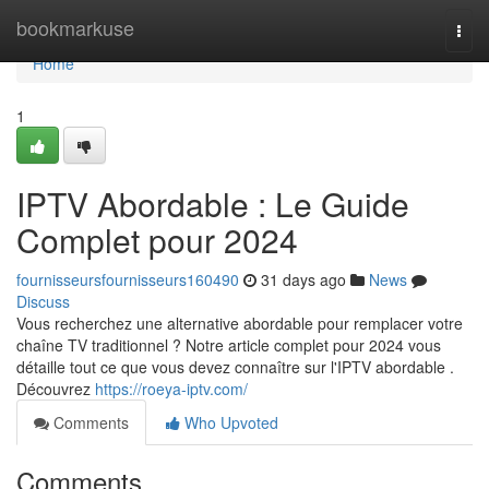
Home
bookmarkuse
Togg
navi
Home
1
IPTV Abordable : Le Guide
Complet pour 2024
fournisseursfournisseurs160490
31 days ago
News
Discuss
Vous recherchez une alternative abordable pour remplacer votre
chaîne TV traditionnel ? Notre article complet pour 2024 vous
détaille tout ce que vous devez connaître sur l'IPTV abordable .
Découvrez
https://roeya-iptv.com/
Comments
Who Upvoted
Comments