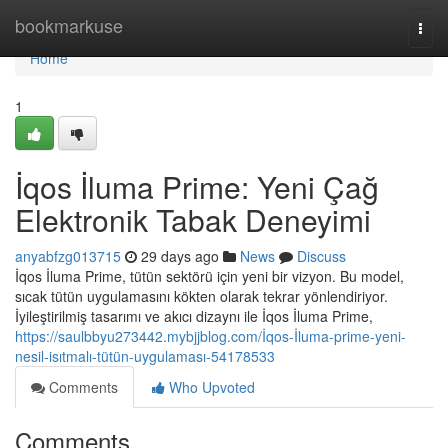
Home
bookmarkuse
Togg
navi
Home
1
İqos İluma Prime: Yeni Çağ
Elektronik Tabak Deneyimi
anyabfzg013715
29 days ago
News
Discuss
İqos İluma Prime, tütün sektörü için yeni bir vizyon. Bu model,
sıcak tütün uygulamasını kökten olarak tekrar yönlendiriyor.
İyileştirilmiş tasarımı ve akıcı dizaynı ile İqos İluma Prime,
https://saulbbyu273442.mybjjblog.com/İqos-İluma-prime-yeni-
nesil-isıtmalı-tütün-uygulaması-54178533
Comments
Who Upvoted
Comments