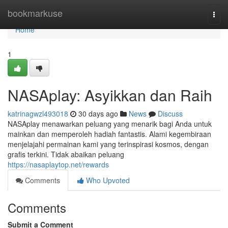
Home
bookmarkuse
Togg
navi
Home
1
NASAplay: Asyikkan dan Raih
katrinagwzl493018
30 days ago
News
Discuss
NASAplay menawarkan peluang yang menarik bagi Anda untuk
mainkan dan memperoleh hadiah fantastis. Alami kegembiraan
menjelajahi permainan kami yang terinspirasi kosmos, dengan
grafis terkini. Tidak abaikan peluang
https://nasaplaytop.net/rewards
Comments
Who Upvoted
Comments
Submit a Comment