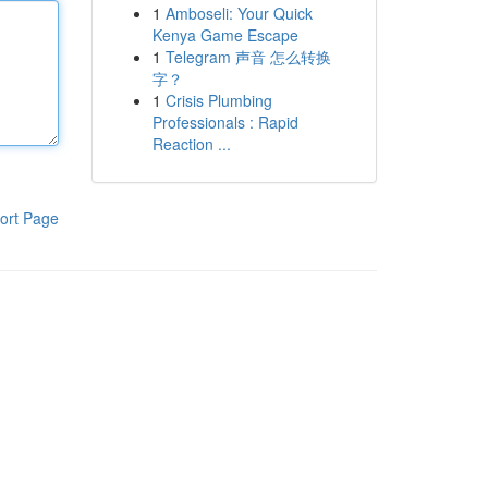
1
Amboseli: Your Quick
Kenya Game Escape
1
Telegram 声音 怎么转换
字？
1
Crisis Plumbing
Professionals : Rapid
Reaction ...
ort Page