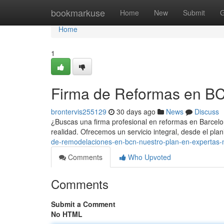
Home
bookmarkuse
Home
New
Submit
G
Home
1
Firma de Reformas en BC
brontervis255129
30 days ago
News
Discuss
¿Buscas una firma profesional en reformas en Barcelo
realidad. Ofrecemos un servicio integral, desde el plani
de-remodelaciones-en-bcn-nuestro-plan-en-expertas
Comments
Who Upvoted
Comments
Submit a Comment
No HTML