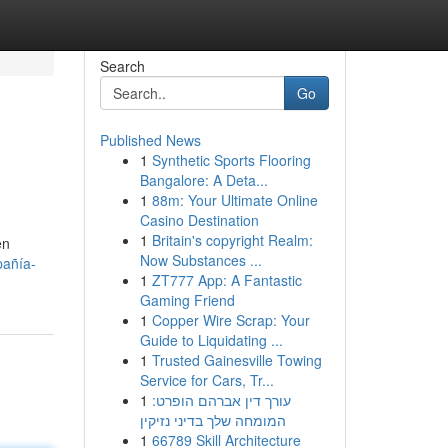
Search
Go
Published News
1
Synthetic Sports Flooring
Bangalore: A Deta...
1
88m: Your Ultimate Online
Casino Destination
1
Britain's copyright Realm:
en
Now Substances ...
pañía-
1
ZT777 App: A Fantastic
Gaming Friend
1
Copper Wire Scrap: Your
Guide to Liquidating ...
1
Trusted Gainesville Towing
Service for Cars, Tr...
1
עורך דין אברהם הופרט:
המומחה שלך בדיני נזיקין
1
66789 Skill Architecture