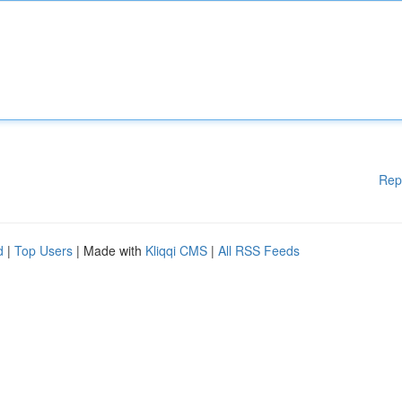
Rep
d
|
Top Users
| Made with
Kliqqi CMS
|
All RSS Feeds